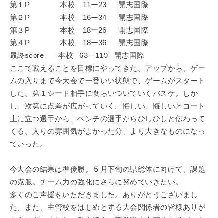
第１P 本校 11ー23 開志国際
第２P 本校 16ー34 開志国際
第３P 本校 18ー26 開志国際
第４P 本校 18ー36 開志国際
最終score 本校 63ー119 開志国際
ここで戦えることを目標にやってきた。アップから、ゲー
ムの入りまで今大会で一番いい状態で、ゲームがスタート
した。第１シード相手に食らいついていくバスケ。しか
し、次第に点差が広がっていく。悔しい、悔しいとコート
上に立つ選手から、ベンチの選手からひしひしと伝わって
くる。入りの雰囲気がよかった分、より大きなものになっ
ていった。
今大会の結果は準優勝。５月下旬の県総体に向けて、課題
の克服。チーム力の強化にさらに努めていきたい。
多くのご声援をいただきました。ありがとうございまし
た。また、主管校をはじめとする大会関係者の皆様ありが